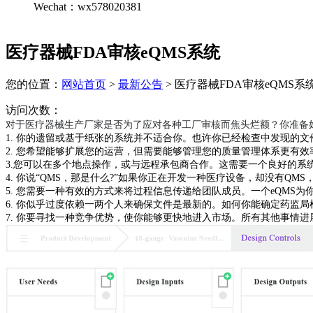
Wechat：wx578020381
医疗器械FDA审核eQMS系统
您的位置：
网站首页
>
最新公告
> 医疗器械FDA审核eQMS系
访问次数：
对于医疗器械生产厂家是否为了应对各种工厂审核而焦头烂额？你准备好
1.
你的遗留或基于纸张的系统并不适合你。也许你已经检查中发现的文
2.
您希望能够扩展您的运营，但需要能够管理您的质量管理体系更有效
3.
您可以在多个地点操作，或与远程承包商合作。这需要一个良好的系
4.
你说
“
QMS
，那是什么
?
”
如果你正在开发一种医疗设备，却没有
QMS
5.
您需要一种有效的方式来将过程信息传递给团队成员。一个
eQMS
为
6.
你似乎过度依赖一两个人来确保文件是最新的。如何你能确定药监局
7.
你要寻找一种竞争优势，使你能够更快地进入市场。所有其他事情进