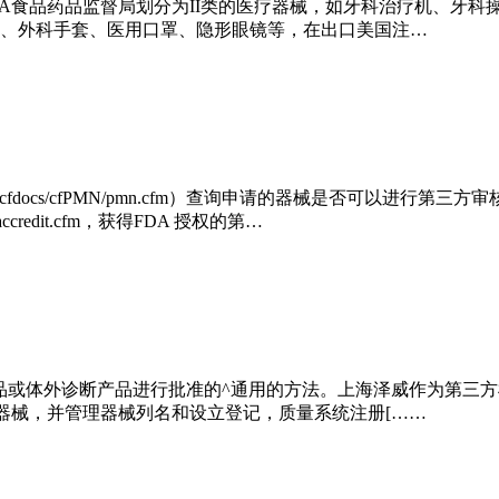
威 被美国FDA食品药品监督局划分为II类的医疗器械，如牙科治疗
、外科手套、医用口罩、隐形眼镜等，在出口美国注…
v/scripts/cdrh/cfdocs/cfPMN/pmn.cfm）查询申请的器
irdparty/accredit.cfm，获得FDA 授权的第…
医疗产品或体外诊断产品进行批准的^通用的方法。上海泽威作为第三方机
疗器械，并管理器械列名和设立登记，质量系统注册[……