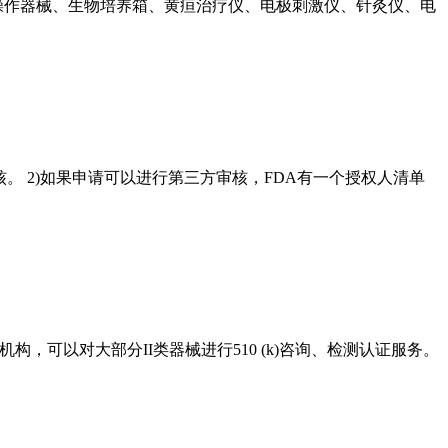
机、牙科操作器械、生物培养箱、黄疸治疗仪、电极刺激仪、针灸仪、电
械是否可以进行第三方审核。 2)如果申请可以进行第三方审核，FDA有一个授权人清单
构，可以对大部分II类器械进行510 (k)咨询、检测认证服务。