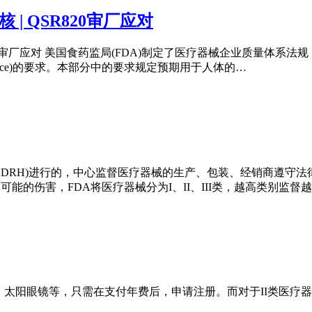
 | QSR820审厂应对
审厂应对 美国食药监局(FDA)制定了医疗器械企业质量体系法规，Qualit
ng practice)的要求。本部分中的要求规定预期用于人体的…
CDRH)进行的，中心监督医疗器械的生产、包装、经销商遵守
能的伤害，FDA将医疗器械分为I、II、III类，越高类别监督
太阳眼镜等，只需在支付年费后，申请注册。而对于II类医疗器械