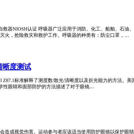
 | 呼吸自救器NIOSH认证 呼吸器广泛应用于消防、化工、船舶
灭火，抢险救灾和救护工作。呼吸器的种类有：防尘口罩，…
清晰度测试
标准解释了测度数/散光/清晰度以及折光能力的方法。美国标准ANZI Z87.1 Ame
Devices职业性和教学性眼睛和面部防护的方法描述了对于眼镜…
伤会造成视觉伤害。运动参与者应该适当使用防护眼镜以保护眼